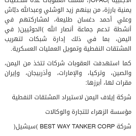
الأجنبية (OFAC)، شملت العقوبات عدة شخصيات
يمنية بارزة، من بينهم زيد الوشلي وعبدالله دبّاش
وعلي أحمد دغسان طليعة، لمشاركتهم في
أنشطة تدعم جماعة أنصار الله (الحوثيين) في
اليمن، بما في ذلك إدارة شبكات لتهريب
المشتقات النفطية وتمويل العمليات العسكرية.
كما استهدفت العقوبات شركات تتخذ من اليمن،
والصين، وتركيا، والإمارات، وأذربيجان، وإيران
مقرات لها، أبرزها:
شركة إيلاف اليمن لاستيراد المشتقات النفطية
مؤسسة الزهراء للتجارة والوكالات
شركة BEST WAY TANKER CORP (سيشيل)