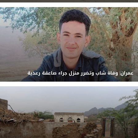
عمران| وفاة شاب وتضرر منزل جراء صاعقة رعدية