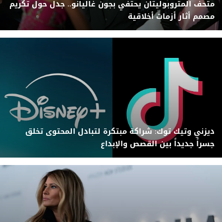
متحف المتروبوليتان يحتفي بجون غاليانو.. جدل حول تكريم
مصمم أثار أزمات أخلاقية
ديزني وتيك توك: شراكة مبتكرة لتبادل المحتوى تخلق
جسراً جديداً بين القصص والإبداع