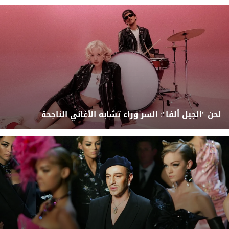
لحن "الجيل ألفا": السر وراء تشابه الأغاني الناجحة