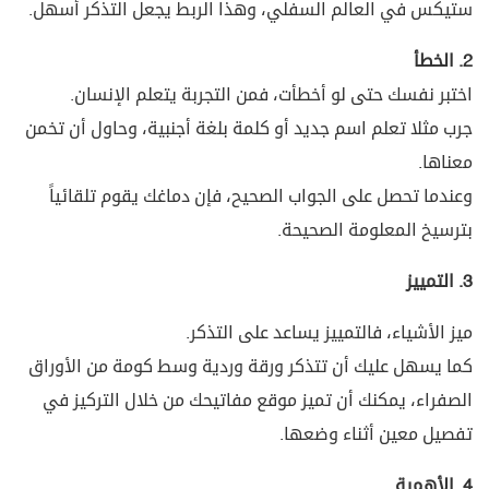
ستيكس في العالم السفلي، وهذا الربط يجعل التذكر أسهل.
2. الخطأ
اختبر نفسك حتى لو أخطأت، فمن التجربة يتعلم الإنسان.
جرب مثلا تعلم اسم جديد أو كلمة بلغة أجنبية، وحاول أن تخمن
معناها.
وعندما تحصل على الجواب الصحيح، فإن دماغك يقوم تلقائياً
بترسيخ المعلومة الصحيحة.
3. التمييز
ميز الأشياء، فالتمييز يساعد على التذكر.
كما يسهل عليك أن تتذكر ورقة وردية وسط كومة من الأوراق
الصفراء، يمكنك أن تميز موقع مفاتيحك من خلال التركيز في
تفصيل معين أثناء وضعها.
4. الأهمية