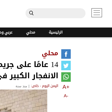
الرئيسية
محلي
عربي ود
محلي
14 عامًا على ج
الانفجار الكبير ف
A+
|
منذ سنة
اليمن اليوم - خاص:
A-