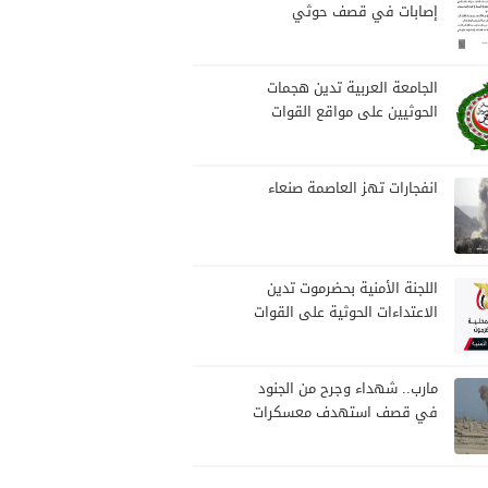
إصابات في قصف حوثي
استهدف مخيمات النازحين
بمارب
الجامعة العربية تدين هجمات
الحوثيين على مواقع القوات
المسلحة ومنطقة نجران
السعودية
انفجارات تهز العاصمة صنعاء
اللجنة الأمنية بحضرموت تدين
الاعتداءات الحوثية على القوات
المسلحة وتؤكد مواصلة
المهام الأمنية والعسكرية
مارب.. شهداء وجرح من الجنود
في قصف استهدف معسكرات
للجيش بقصف لمليشيا الحوثي