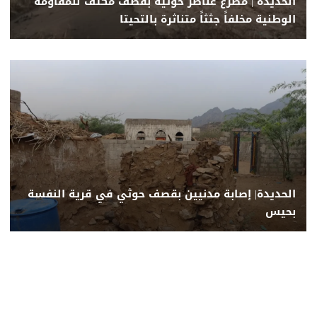
الحديدة | مصرع عناصر حوثية بقصف مكثف للمقاومة
الوطنية مخلفاً جثثاً متناثرة بالتحيتا
الحديدة| إصابة مدنيين بقصف حوثي في قرية النفسة
بحيس