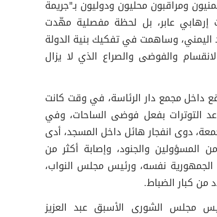
نيون ومراقبون محليون ودوليون بـ"جريمة
ث إرهابي عابر، بل لحظة مفصلية مهّدت
اليمني، وساهمت في تفكيك بنية الدولة
لانقسام والفوضى والصراع الذي لا يزال
 داخل مجمع دار الرئاسة، في وقت كانت
عد التوترات بفعل فوضى الساحات، وفي
لجمعة، دوى انفجار هائل داخل المسجد، أدى
ن المسؤولين والجنود، وإصابة أكثر من
لجمهورية نفسه، ورئيس مجلس النواب،
من كبار الضباط.
س مجلس الشورى الأسبق عبد العزيز