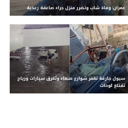
عمران| وفاة شاب وتضرر منزل جراء صاعقة رعدية
سيول جارفة تغمر شوارع صنعاء وتُغرق سيارات ورياح
تقتلع لوحات