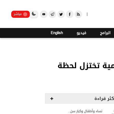
صنعاء
مباشر
البرامج
فيديو
English
امية تختزل لحظة
كثر قراءة
نساء وأطفال وكبار سن..