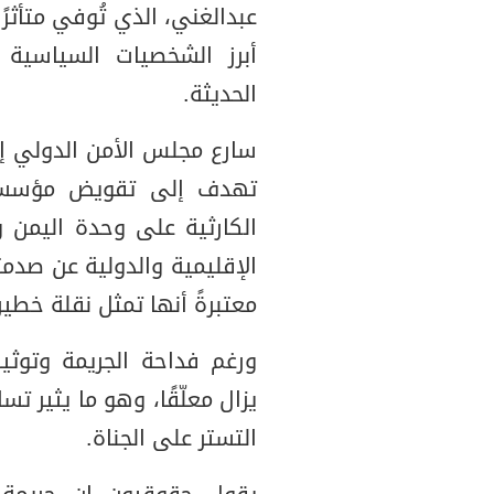
عبدالغني، الذي تُوفي متأثرً
أبرز الشخصيات السياسية ا
الحديثة.
سارع مجلس الأمن الدولي إلى
تهدف إلى تقويض مؤسسات ا
الكارثية على وحدة اليمن و
الإقليمية والدولية عن صدم
معتبرةً أنها تمثل نقلة خطي
ورغم فداحة الجريمة وتوثي
يزال معلّقًا، وهو ما يثير ت
التستر على الجناة.