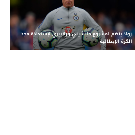
زولا ينضم لمشروع مانشيني ورانييري لإستعادة مجد
الكرة الإيطالية