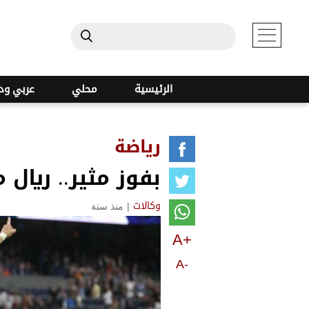
الرئيسية
محلي
عربي ود
رياضة
بفوز مثير.. ريال
|
منذ سنة
وكالات
A+
A-