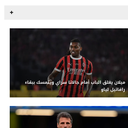
ميلان يغلق الباب أمام جالاتا سراي ويتمسك ببقاء
رافائيل لياو