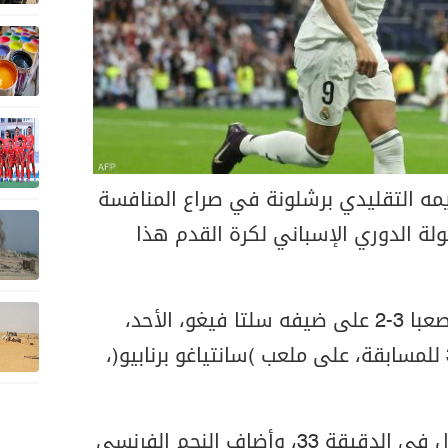
يمه التقليدي برشلونة في صراع المنافسة
لة الدوري الإسباني لكرة القدم هذا
وحقق الريال انتصارا مثيرا وصعبا 3-2 على ضيفه سلتا فيغو، الأحد،
ضمن منافسات المرحلة الـ34 للمسابقة، على ملعب (سانتياغو برنابيو)،
وتقدم التركي أردا غولر للريال في الدقيقة 33، وأضاف النجم الفرنسي