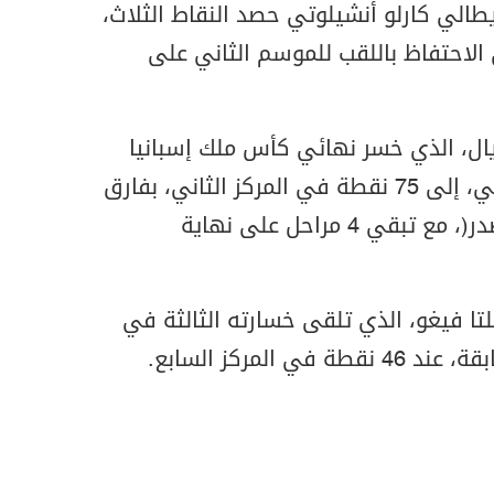
طالي كارلو أنشيلوتي حصد النقاط الثلاث،
ي الاحتفاظ باللقب للموسم الثاني على
ريال، الذي خسر نهائي كأس ملك إسبانيا
أمام برشلونة الأسبوع الماضي، إلى 75 نقطة في المركز الثاني، بفارق
4 نقاط خلف برشلونة (المتصدر)، مع تبقي 4 مراحل على نهاية
ا فيغو، الذي تلقى خسارته الثالثة في
ي المركز السابع.