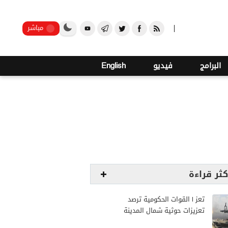
21
صنعاء
مباشر
البرامج
فيديو
English
كثر قراءة
تعز | القوات الحكومية ترصد
تعزيزات حوثية شمال المدينة
وترفع جاهزيتها لمواجهة أي