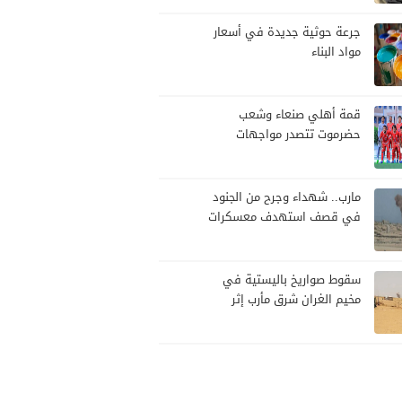
تصعيد
جرعة حوثية جديدة في أسعار
مواد البناء
قمة أهلي صنعاء وشعب
حضرموت تتصدر مواجهات
الجولة العاشرة من الدوري
اليمني
مارب.. شهداء وجرح من الجنود
في قصف استهدف معسكرات
للجيش بقصف لمليشيا الحوثي
سقوط صواريخ باليستية في
مخيم الغران شرق مأرب إثر
هجوم حوثي استهدف الرويك