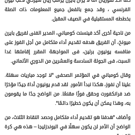
كما اكد فلوريان انه لا يزال بايرن يراقب ريان شيركي لاعب ليون
الفرنسي ، وقد جمع بالفعل جميع المعلومات ذات الصلة
بخططه المستقبلية في الصيف المقبل.
من ناحية أخرى أكد فينسنت كومباني، المدير الفنى لفريق بايرن
ميونخ، أن الفريق هدفه تقديم أداء متكامل من أجل الفوز على
منافسه يونيون برلين، فى المواجهة المقرر إقامتها غدا
السبت، فى الجولة السادسة والعشرين من الدوري الألماني.
وقال كومباني في المؤتمر الصحفى "لا توجد مباريات سهلة.
علينا أن نفوز، هكذا نبدأ الأمور. لقد قدم يونيون أداءً جيدًا مؤخرًا
ضد فرانكفورت وحقق فوزًا مقنعًا. من الواضح جدًا ما يقومون
به، وهذا يمكن أن يكون خطيرًا دائمًا".
وأضاف "هدفنا هو تقديم أداء متكامل وحصد النقاط الثلاث، من
الواضح أن الأمر لن يكون سهلًا في البوندزليجا – هذه هي كرة