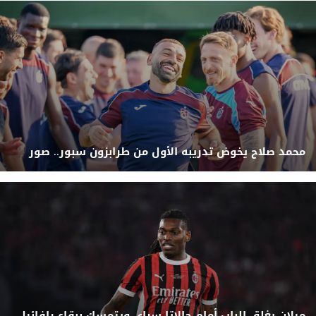
محمد صلاح يخوض تدريبه الأول من طرابزون سبور.. صور
ميلان يغلق الباب أمام جالاتا سراي ويتمسك ببقاء رافائيل