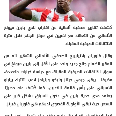
كشفت تقارير صحفية ألمانية عن اقتراب نادي بايرن ميونخ
الألماني من التعاقد مع لاعبين في مركز الجناح خلال فترة
الانتقالات الصيفية المقبلة.
وقال فلوريان بلاتينبيرج الصحفي الألماني الشهير انه من
المقرر انضمام جناح جديد واحد على الأقل إلى بايرن ميونخ في
سوق الانتقالات الصيفية المقبلة، مع دراسة خيارات متعددة،
مضيفا : يبقى جيمي جيتنز ونيكو ويليامز لاعب اتلتيك بيلباو
الاسباني على رأس قائمة اللاعبين، كما كُشف عنه حصريًا.
يعتمد مدى جدية بايرن في دخول السباق بشكل كبير على
السعر، حيث تبقى الأولوية القصوى لديهم هي فلوريان فيرتز.