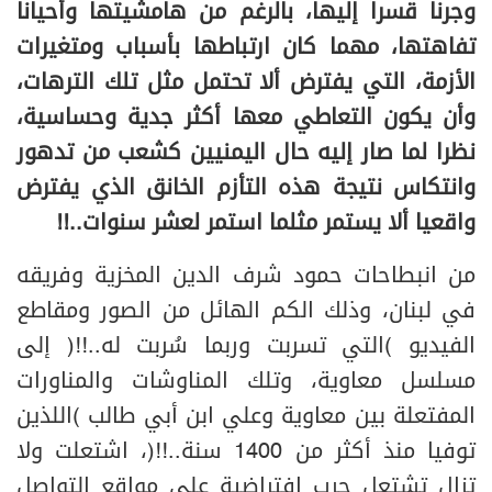
وجرنا قسراً إليها، بالرغم من هامشيتها وأحيانا
تفاهتها، مهما كان ارتباطها بأسباب ومتغيرات
الأزمة، التي يفترض ألا تحتمل مثل تلك الترهات،
وأن يكون التعاطي معها أكثر جدية وحساسية،
نظرا لما صار إليه حال اليمنيين كشعب من تدهور
وانتكاس نتيجة هذه التأزم الخانق الذي يفترض
واقعيا ألا يستمر مثلما استمر لعشر سنوات..!!
من انبطاحات حمود شرف الدين المخزية وفريقه
في لبنان، وذلك الكم الهائل من الصور ومقاطع
الفيديو (التي تسربت وربما سُربت له..!!) إلى
مسلسل معاوية، وتلك المناوشات والمناورات
المفتعلة بين معاوية وعلي ابن أبي طالب (اللذين
توفيا منذ أكثر من 1400 سنة..!!)، اشتعلت ولا
تزال تشتعل حرب افتراضية على مواقع التواصل