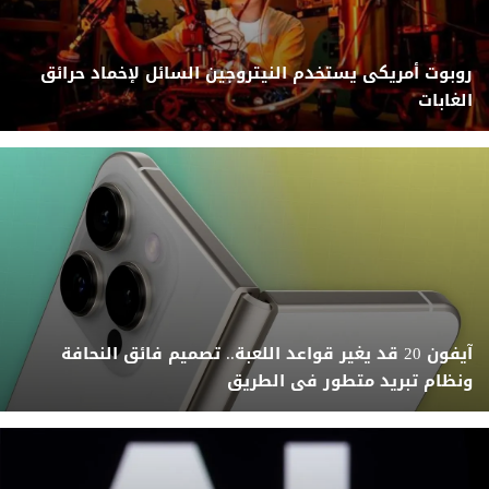
روبوت أمريكى يستخدم النيتروجين السائل لإخماد حرائق
الغابات
آيفون 20 قد يغير قواعد اللعبة.. تصميم فائق النحافة
ونظام تبريد متطور فى الطريق