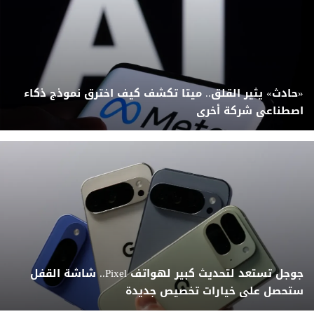
«حادث» يثير القلق.. ميتا تكشف كيف اخترق نموذج ذكاء
اصطناعى شركة أخرى
جوجل تستعد لتحديث كبير لهواتف Pixel.. شاشة القفل
ستحصل على خيارات تخصيص جديدة