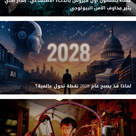
علماء يصممون أول فيروس بالذكاء الاصطناعي.. إنجاز طبي
يثير مخاوف الأمن البيولوجي
لماذا قد يصبح عام 2028 نقطة تحول عالمية؟