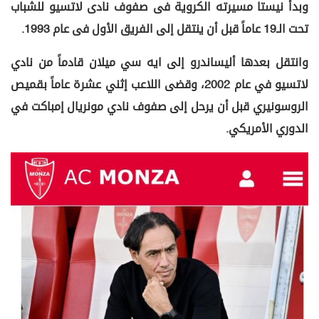
وبدأ نيستا مسيرته الكروية فى صفوف نادى لاتسيو للشباب
تحت الـ19 عاماً قبل أن ينتقل إلى الفريق الأول فى عام 1993.
وانتقل بعدها أليساندرو إلى ايه سي ميلان قادماً من نادي
لاتسيو في عام 2002، وقضى اللاعب إثني عشرة عاماً بقميص
الروسونيري قبل أن يرحل إلى صفوف نادي مونريال إمباكت في
الدوري الأمريكي.