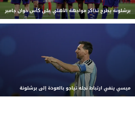
برشلونة يطرح تذاكر مواجهة الأهلي على كأس خوان جامبر
ميسي ينفي ارتباط نجله تياجو بالعودة إلى برشلونة