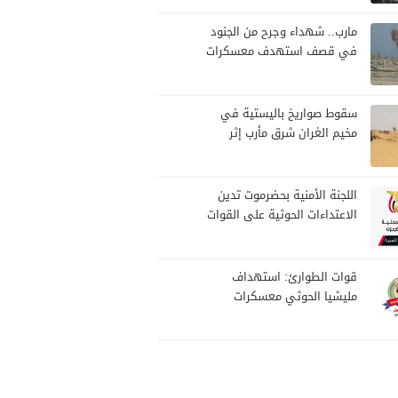
مارب.. شهداء وجرح من الجنود
في قصف استهدف معسكرات
للجيش بقصف لمليشيا الحوثي
سقوط صواريخ باليستية في
مخيم الغران شرق مأرب إثر
هجوم حوثي استهدف الرويك
اللجنة الأمنية بحضرموت تدين
الاعتداءات الحوثية على القوات
المسلحة وتؤكد مواصلة
المهام الأمنية والعسكرية
قوات الطوارئ: استهداف
مليشيا الحوثي معسكرات
القوات جاء عقب نجاحات أمنية
وعسكرية