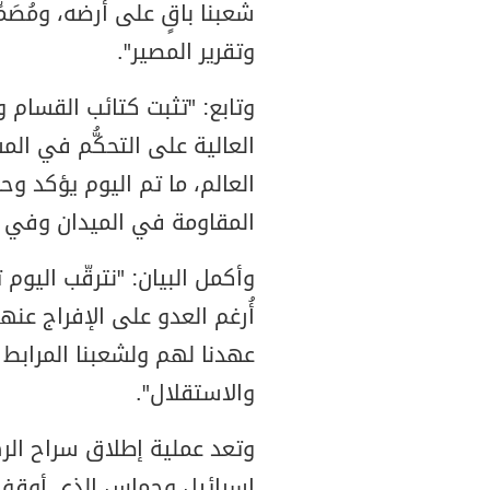
شعبنا باقٍ على أرضه، ومُصَم
وتقرير المصير".
وتابع: "تثبت كتائب القسام 
العالية على التحكُّم في ال
العالم، ما تم اليوم يؤكد 
المقاومة في الميدان وفي إد
وأكمل البيان: "نترقّب اليوم 
أُرغم العدو على الإفراج ع
عهدنا لهم ولشعبنا المرابط 
والاستقلال".
وتعد عملية إطلاق سراح الره
إسرائيل وحماس الذي أوقف 