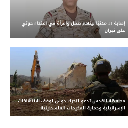
إصابة 11 مدنيًا بينهم طفل وامرأة في اعتداء حوثي
على نجران
محافظة القدس تدعو لتحرك دولى لوقف الانتهاكات
الإسرائيلية وحماية المخيمات الفلسطينية