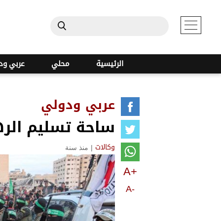
الرئيسية
محلي
عربي ود
عربي ودولي
ساحة تسليم الره
|
منذ سنة
وكالات
A+
A-