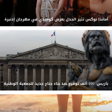
أماندا نوكس تثير الجدل بعرض كوميدي في مهرجان إدنبرة
باريس: 100 ألف توقيع ضد بناء جناح جديد للجمعية الوطنية