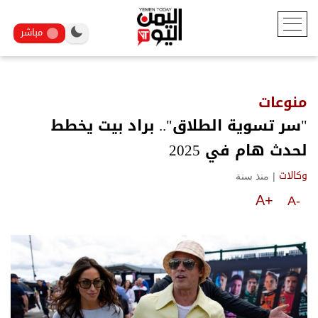
مباشر
منوعات
"سر تسوية الطلاق".. براد بيت يخطط
لحدث هام في 2025
|
منذ سنة
وكالات
A+
A-