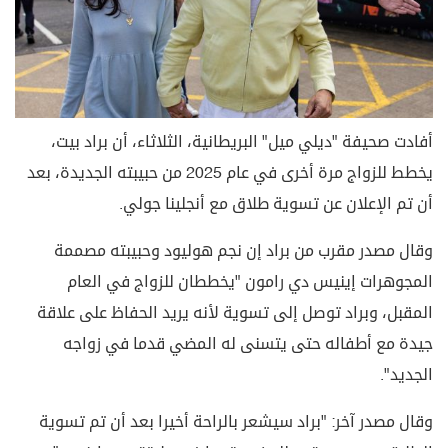
أفادت صحيفة "ديلي ميل" البريطانية، الثلاثاء، أن براد بيت،
يخطط للزواج مرة أخرى في عام 2025 من حبيبته الجديدة، بعد
أن تم الإعلان عن تسوية طلاق مع أنجلينا جولي.
وقال مصدر مقرب من براد إن نجم هوليود وحبيبته مصممة
المجوهرات إينيس دي رامون "يخططان للزواج في العام
المقبل، وبراد توصل إلى تسوية لأنه يريد الحفاظ على علاقة
جيدة مع أطفاله حتى يتسنى له المضي قدما في زواجه
الجديد".
وقال مصدر آخر: "براد سيشعر بالراحة أخيرا بعد أن تم تسوية