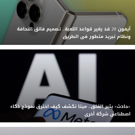
آيفون 20 قد يغير قواعد اللعبة.. تصميم فائق النحافة
ونظام تبريد متطور فى الطريق
«حادث» يثير القلق.. ميتا تكشف كيف اخترق نموذج ذكاء
اصطناعى شركة أخرى