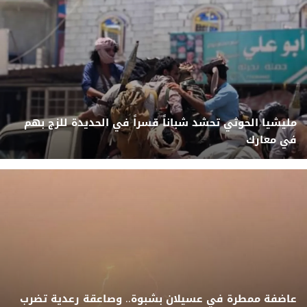
مليشيا الحوثي تحشد شباناً قسراً في الحديدة للزج بهم
في معارك
عاضفة ممطرة في عسيلان بشبوة.. وصاعقة رعدية تضرب