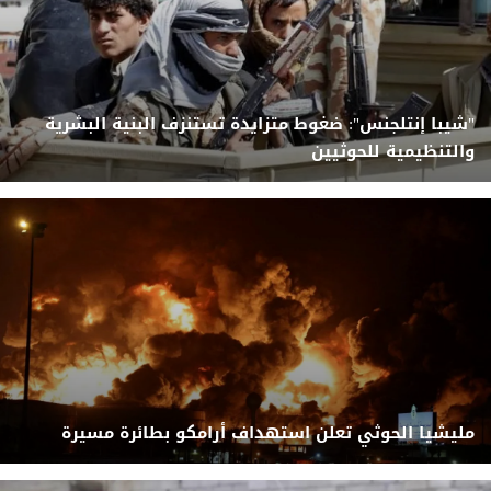
"شيبا إنتلجنس": ضغوط متزايدة تستنزف البنية البشرية
والتنظيمية للحوثيين
مليشيا الحوثي تعلن استهداف أرامكو بطائرة مسيرة