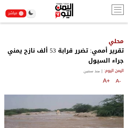
مباشر
محلي
تقرير أممي: تضرر قرابة 53 ألف نازح يمني
جراء السيول
|
منذ سنتين
اليمن اليوم:
A+
A-