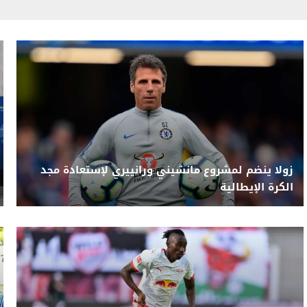
زولا ينضم لمشروع مانشيني ورانييري لإستعادة مجد
الكرة الإيطالية