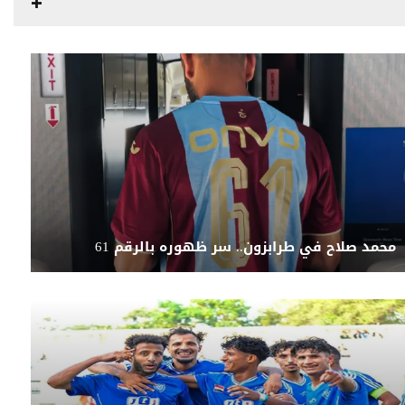
محمد صلاح في طرابزون.. سر ظهوره بالرقم 61