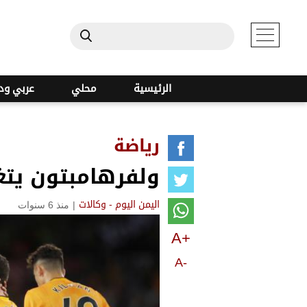
الرئيسية
محلي
عربي ود
رياضة
ولفرهامبتون يتغ
|
منذ 6 سنوات
اليمن اليوم - وكالات
A+
A-