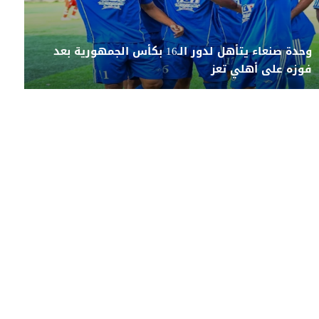
وحدة صنعاء يتأهل لدور الـ16 بكأس الجمهورية بعد
فوزه على أهلي تعز