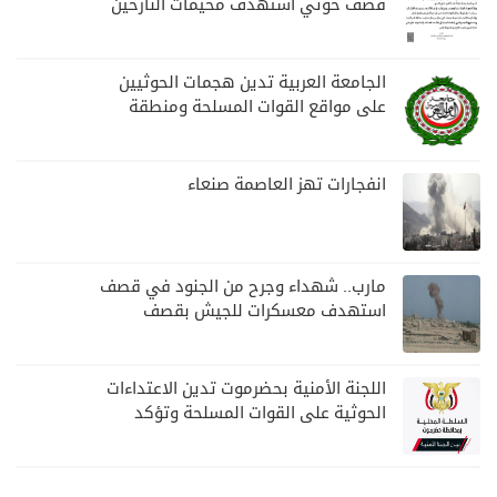
قصف حوثي استهدف مخيمات النازحين
بمارب
الجامعة العربية تدين هجمات الحوثيين
على مواقع القوات المسلحة ومنطقة
نجران السعودية
انفجارات تهز العاصمة صنعاء
مارب.. شهداء وجرح من الجنود في قصف
استهدف معسكرات للجيش بقصف
لمليشيا الحوثي
اللجنة الأمنية بحضرموت تدين الاعتداءات
الحوثية على القوات المسلحة وتؤكد
مواصلة المهام الأمنية والعسكرية