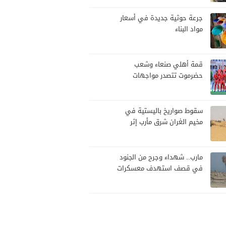
تصعيد
جرعة حوثية جديدة في أسعار
مواد البناء
قمة أهلي صنعاء وشعب
حضرموت تتصدر مواجهات
الجولة العاشرة من الدوري
اليمني
سقوط صواريخ باليستية في
مخيم الغران شرق مأرب إثر
هجوم حوثي استهدف الرويك
مارب.. شهداء وجرح من الجنود
في قصف استهدف معسكرات
للجيش بقصف لمليشيا الحوثي