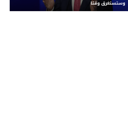
وستستغرق وقتا