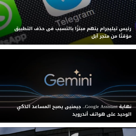
رئيس تيليجرام يتهم مبتزًا بالتسبب فى حذف التطبيق
مؤقتًا من متجر آبل
نهاية Google Assistant.. جيمنيى يصبح المساعد الذكي
الوحيد على هواتف أندرويد