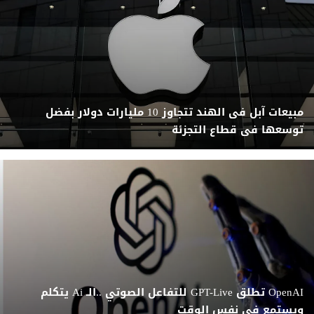
مبيعات آبل فى الهند تتجاوز 10 مليارات دولار بفضل
توسعها فى قطاع التجزئة
OpenAI تطلق GPT-Live للتفاعل الصوتي ..الـ Ai يتكلم
ويستمع في نفس الوقت