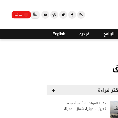
o
29
صنعاء
مباشر
البرامج
فيديو
English
ق
كثر قراءة
تعز | القوات الحكومية ترصد
تعزيزات حوثية شمال المدينة
وترفع جاهزيتها لمواجهة أي