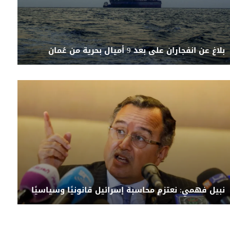
بلاغ عن انفجاران على بعد 9 أميال بحرية من عُمان
نبيل فهمي: نعتزم محاسبة إسرائيل قانونيًا وسياسيًا