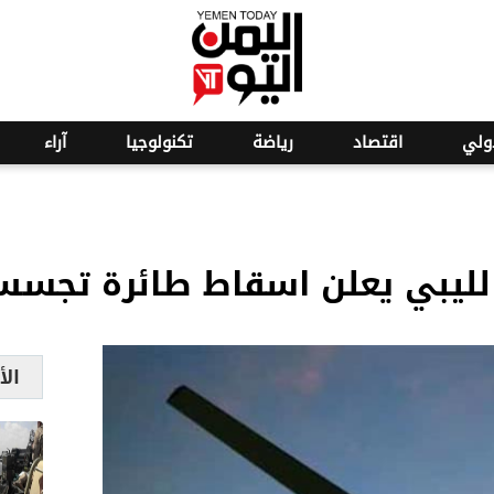
o
30
ولي
اقتصاد
رياضة
تكنولوجيا
آراء
لليبي يعلن اسقاط طائرة تجس
الأ