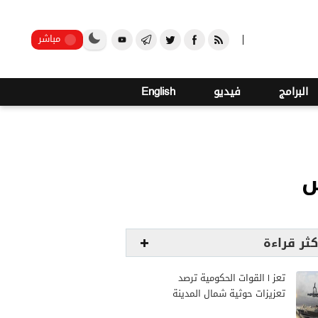
صنعاء
مباشر
البرامج
فيديو
English
س
كثر قراءة
تعز | القوات الحكومية ترصد
تعزيزات حوثية شمال المدينة
وترفع جاهزيتها لمواجهة أي