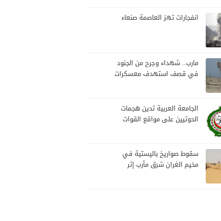
بمارب
انفجارات تهز العاصمة صنعاء
مارب.. شهداء وجرح من الجنود
في قصف استهدف معسكرات
للجيش بقصف لمليشيا الحوثي
الجامعة العربية تدين هجمات
الحوثيين على مواقع القوات
المسلحة ومنطقة نجران
السعودية
سقوط صواريخ باليستية في
مخيم الغران شرق مأرب إثر
هجوم حوثي استهدف الرويك