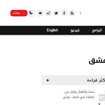
o
21
صنعاء
مباشر
البرامج
فيديو
English
دمشق
كثر قراءة
نساء وأطفال وكبار سن..
إصابات في قصف حوثي
استهدف مخيمات النازحين