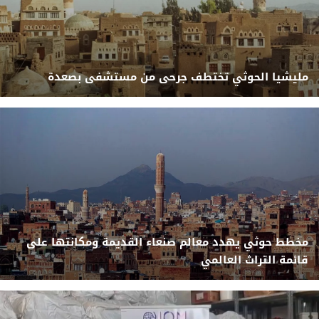
مليشيا الحوثي تختطف جرحى من مستشفى بصعدة
مخطط حوثي يهدد معالم صنعاء القديمة ومكانتها على
قائمة التراث العالمي