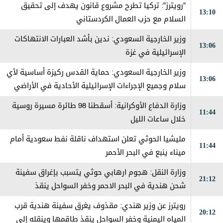
"رويترز": تركيا تطرح مشروع قانون يهدف إلى تحقيق
13:10
السلام مع حزب العمال الكردستاني
وزير الخارجية السعودي: ندين بأشد العبارات الانتهاكات
13:06
الإسرائيلية في غزة
وزير الخارجية السعودي: حماية القدس ركيزة أساسية لأي
13:06
سلام وجميع الإجراءات الإسرائيلية الأحادية في الأراضي
الفلسطينية باطلة
وزارة الدفاع الأوكرانية: أسقطنا 98 طائرة مسيرة روسية
11:44
خلال ساعات الليل
مليشيا الحوثي تعلن استهداف ناقلة نفط سعودية أمام
11:44
ميناء ينبع في البحر الأحمر
وزارة النقل: هجوم ارهابي حوثي يتسبب بإغراق سفينة
21:12
شحن هندية في البحر الاحمر وخفر السواحل ينقذ
طاقمها
رويترز عن وزير هندي: مقذوف يغرق سفينة هندية قرب
20:12
المياه اليمنية وخفر السواحل ينقذ طاقمها وينقله إلى