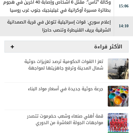
وكالة "تاس": مقتل 6 أشخاص وإصابة 40 آخرين في هجوم
15:06
بطائرة مسيرة أوكرانية في غيلينجيك جنوب غرب روسيا
إعلام سوري: قوات إسرائيلية تتوغل في قرية الصمدانية
14:10
الشرقية بريف القنيطرة وتنصب حاجزا
الأكثر قراءة
تعز | القوات الحكومية ترصد تعزيزات حوثية
شمال المدينة وترفع جاهزيتها لمواجهة
أي تصعيد
جرعة حوثية جديدة في أسعار مواد البناء
قمة أهلي صنعاء وشعب حضرموت تتصدر
مواجهات الجولة العاشرة من الدوري
اليمني