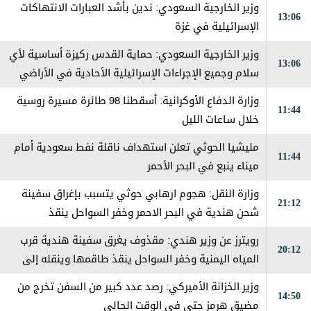
وزير الخارجية السعودي: ندين بأشد العبارات الانتهاكات
13:06
الإسرائيلية في غزة
وزير الخارجية السعودي: حماية القدس ركيزة أساسية لأي
13:06
سلام وجميع الإجراءات الإسرائيلية الأحادية في الأراضي
الفلسطينية باطلة
وزارة الدفاع الأوكرانية: أسقطنا 98 طائرة مسيرة روسية
11:44
خلال ساعات الليل
مليشيا الحوثي تعلن استهداف ناقلة نفط سعودية أمام
11:44
ميناء ينبع في البحر الأحمر
وزارة النقل: هجوم ارهابي حوثي يتسبب بإغراق سفينة
21:12
شحن هندية في البحر الاحمر وخفر السواحل ينقذ
طاقمها
رويترز عن وزير هندي: مقذوف يغرق سفينة هندية قرب
20:12
المياه اليمنية وخفر السواحل ينقذ طاقمها وينقله إلى
المخا
وزير الخزانة الأميركي: رصد عدد كبير من السفن تخرج من
14:50
مضيق هرمز حتى في الوقت الحالي