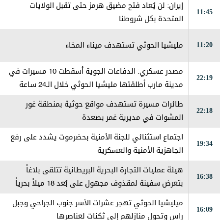
إيران: لن يُعاد فتح مضيق هرمز حتى تقبل الولايات
11:45
المتحدة بكل شروطنا
11:20
مليشيا الحوثي تستهدف ميناء المخاء
مصدر عسكري: الدفاعات الجوية أسقطت 10 مسيرات في
22:19
مدينة مارب أطلقتها مليشيا الحوثي خلال الـ24 ساعة
الماضية
طائرات مسيرة تستهدف مواقع حوثية بمنطقة غور
22:18
المشوات في مديرية غمر بصعدة
اجتماع استثنائي للجنة الأمنية بحضرموت يشدد على رفع
19:34
الجاهزية الأمنية والعسكرية
هيئة عمليات التجارة البحرية البريطانية تتلقى بلاغاً
16:38
بتعرض سفينة لمقذوف مجهول على بُعد 18 ميلاً بحرياً
شرقي مدينة خصب في سلطنة عمان، مما أدى إلى اندلاع
ميليشيا الحوثي تهجر عشرات الأسر جنوب الجراحي وجبل
16:09
حريق على متنها وتم إخماده
راس وتحول منازلهم إلى ثكنات لعناصرها