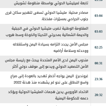
تابعة لميليشيا الحوثي بواسطة منظومة تشويش
إلكتروني جنوب الحديدة
مصادر محلية: مليشيا الحوثي تسعى لتهجير سكان قرى
03:04
جنوب الجراحي بمسيّرات مفخخة.
المقاومة الوطنية تضرب مليشيا الحوثي في الجبلية
03:03
والحيمة الشمالية بمديرتي التحيتا والخوخة وسط هروب
جماعي من قبل العناصر الإرهابية
مجلس الأمن يجدد التزامه بسيادة اليمن واستقلاله
02:25
ووحدته وسلامة أراضيه
مندوب اليمن لدى الأمم المتحدة يبحث مع رئيسة مجلس
00:31
الأمن التصعيد الحوثي ويدعو إلى موقف دولي أكثر
حزماً
غروندبرغ: اليمن يواجه أخطر تهديد بالعودة إلى صراع
23:36
واسع النطاق على نحو لم يشهده منذ هدنة 2022
الاتحاد الأوروبي يدين هجمات المليشيا الحوثية ويؤكد
20:32
دعمه للحكومة اليمنية