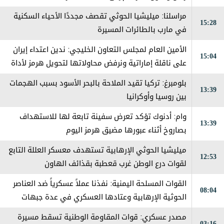
مراسلنا: ميليشيا الحوثي تقصف مجددًا الأحياء السكنية
15:28
في مارب بالطائرات المسيرة
الأمين العام لمجلس التعاون الخليجي: ندين اعتداء إيران
15:04
على ناقلة إماراتية ونرفض محاولاتها لتحويل هرمز لأداة
ضغط
بلومبرغ: تركيا تقيد الملاحة بالبحر الأسود بسبب الهجمات
13:39
بين روسيا وأوكرانيا
وام: أدنوك تؤكد تعرض سفينة تابعة لها للاستهداف
13:39
بصاروخ أثناء عبورها مضيق هرمز اليوم
ميليشيا الحوثي الإرهابية تستهدف معسكر العللة التابع
12:53
لقوات درع الوطن غرب قعطبة بقذائف الهاون
القوات المسلحة اليمنية: نفذنا عملاً عسكرياً ضد العناصر
08:04
الحوثية الإرهابية وعتادها العسكري في عدة جبهات
ومحاور على طول خطوط التماس
مصدر عسكري: قوات المقاومة الوطنية تسقط مسيرة
03:16