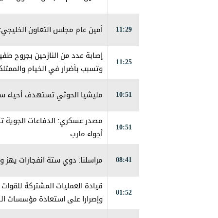
11:29
أمين عام مجلس التعاون الخليجي:
إصابة عدد من النازحين بجروح طف
11:25
وتسبب بأضرار في الخيام والممتلك
10:51
مليشيا الحوثي تستهدف أحياء سكن
مصدر عسكري: الدفاعات الجوية تس
10:51
أجواء مارب
08:41
مراسلنا: دوي ستة انفجارات يهز 
قيادة العمليات المشتركة للقوات ا
01:52
وإصرارا على استعادة مؤسسات الد