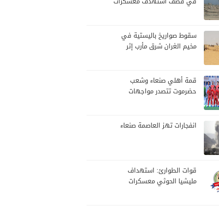
في قصف استهدف معسكرات
للجيش بقصف لمليشيا الحوثي
سقوط صواريخ باليستية في
مخيم الغران شرق مأرب إثر
هجوم حوثي استهدف الرويك
قمة أهلي صنعاء وشعب
حضرموت تتصدر مواجهات
الجولة العاشرة من الدوري
اليمني
انفجارات تهز العاصمة صنعاء
قوات الطوارئ: استهداف
مليشيا الحوثي معسكرات
القوات جاء عقب نجاحات أمنية
وعسكرية