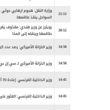
وزارة النقل: هجوم ارهابي حوثي 
21:12
السواحل ينقذ طاقمها
رويترز عن وزير هندي: مقذوف يغرق
20:12
طاقمها وينقله إلى المخا
14:50
وزير الخزانة الأميركي: رصد عدد 
14:50
وزير الخزانة الأميركي لـ سي إن ب
14:45
وزير الداخلية الفرنسي: إعادة 70 ألف شخص إلى المغرب بعد عبور المهاجرين إلى سبتة
14:45
وزير الداخلية الفرنسي: العثور على 75 جثة بعد عبور المهاجرين الأسبوع الماضي إلى س