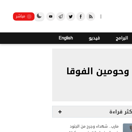
o
26
صنعاء
مباشر
البرامج
فيديو
English
 وحومين الفوقا
كثر قراءة
مارب.. شهداء وجرح من الجنود