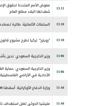
13:11
شهدتها البلاد مطلع العام
13:10
السلطات الألمانية: طائرة تصطدم
13:10
"رويترز": تركيا تطرح مشروع قانو
13:06
وزير الخارجية السعودي: ندين بأشد
وزير الخارجية السعودي: حماية ال
13:06
الأحادية في الأراضي الفلسطينية 
11:44
وزارة الدفاع الأوكرانية: أسقطنا 98 طائرة مسيرة روسية خلال ساعات الليل
11:44
مليشيا الحوثي تعلن استهداف ناقل