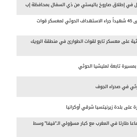
ل في إطلاق صاروخ باليستي من ذي السفال بمحافظة إب
مراسلنا: ارتفاع حصيلة الشهداء إلى 45 شهيداً جراء الاستهداف الحوثي لمعسكر قوات
ة على معسكر تابع لقوات الطوارئ في منطقة الرويك
بمسيرة تابعة لمليشيا الحوثي
وثي في صحراء الجوف
ة على بلدة زيرنيتسيا شرقي أوكرانيا
تماعا طارئا في المغرب مع كبار مسؤولي الـ"فيفا" وسط