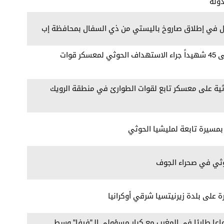
ولة
ل في إطلاق صاروخ باليستي من ذي السفال بمحافظة إب
مراسلنا: ارتفاع حصيلة الشهداء إلى 45 شهيداً جراء الاستهداف الحوثي لمعسكر قوات
ة على معسكر تابع لقوات الطوارئ في منطقة الرويك
بمسيرة تابعة لمليشيا الحوثي
وثي في صحراء الجوف
ة على بلدة زيرنيتسيا شرقي أوكرانيا
تماعا طارئا في المغرب مع كبار مسؤولي الـ"فيفا" وسط