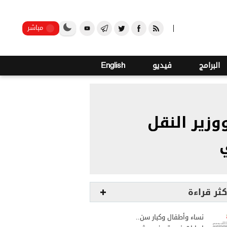
o
20
صنعاء
مباشر
البرامج
فيديو
English
زير النقل
كثر قراءة
نساء وأطفال وكبار سن..