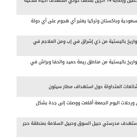
وزير الصحة قاسم بحيبح: مقتل شخصين وإصابة 14 آخرين بقصف حوثي استهدف أحياء سكنية
سعودية وباكستان وتركيا يعتبر ‏أي هجوم على أي دولة
اريخ باليستية من ذي إشراق في إب ومن الملاجم في
اريخ باليستية من مناطق ريمة حميد والحفا وبراش في
شائعات المتداولة حول استهداف مطار سيئون
ن ورحلات اليوم الجمعة أقلعت ووصلت إلى جدة بشكل
ر يستهدف مدرستي حبيل السوق وحبيل السلامة بمنطقة حجر