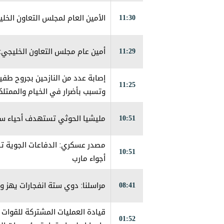
11:30
الأمين العام لمجلس التعاون الخلي
11:29
أمين عام مجلس التعاون الخليجي:
إصابة عدد من النازحين بجروح طف
11:25
وتسبب بأضرار في الخيام والممتلك
10:51
مليشيا الحوثي تستهدف أحياء سكن
مصدر عسكري: الدفاعات الجوية تس
10:51
أجواء مارب
08:41
مراسلنا: دوي ستة انفجارات يهز 
قيادة العمليات المشتركة للقوات ا
01:52