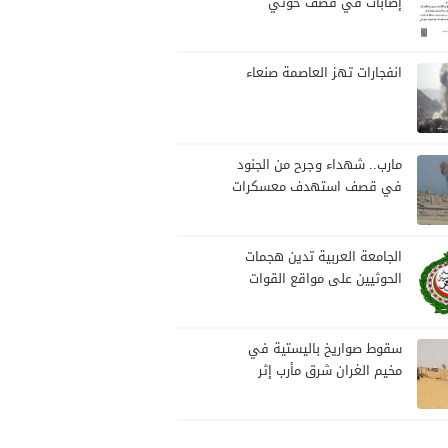
إصابات في قصف حوثي
استهدف مخيمات النازحين
بمارب
انفجارات تهز العاصمة صنعاء
مارب.. شهداء وجرح من الجنود
في قصف استهدف معسكرات
للجيش بقصف لمليشيا الحوثي
الجامعة العربية تدين هجمات
الحوثيين على مواقع القوات
المسلحة ومنطقة نجران
السعودية
سقوط صواريخ باليستية في
مخيم الغران شرق مأرب إثر
هجوم حوثي استهدف الرويك