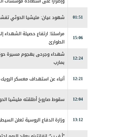
وإصرارا على استعادة مؤسسات الد
01:51
شهود عيان: ‏مليشيا الحوثي تفش
15:06
الطوارئ
شهداء وجرحى بهجوم مسيرة حوثي
12:24
بمارب
12:21
أنباء عن استهداف معسكر الرويك 
12:04
سقوط صاروخ أطلقته مليشيا الح
13:12
وزارة الدفاع الروسية تعلن السيطر
"أ.ف.ب": إنفانتينو يعقد اليوم اج