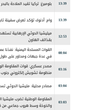
13:39
بلومبرغ: تركيا تقيد الملاحة بالبح
13:39
وام: أدنوك تؤكد تعرض سفينة تاب
ميليشيا الحوثي الإرهابية تستهد
12:53
بقذائف الهاون
القوات المسلحة اليمنية: نفذنا عمل
08:04
في عدة جبهات ومحاور على طول
مصدر عسكري: قوات المقاومة الو
03:16
منظومة تشويش إلكتروني جنوب ا
03:04
مصادر محلية: مليشيا الحوثي تس
المقاومة الوطنية تضرب مليشيا ال
03:03
والخوخة وسط هروب جماعي من قبل 