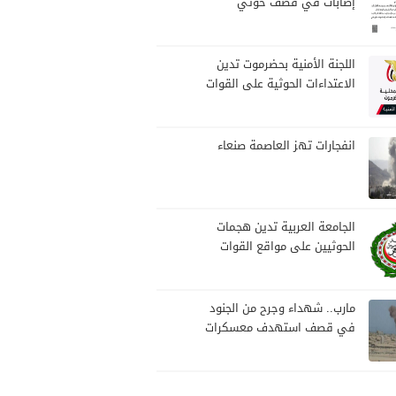
إصابات في قصف حوثي
استهدف مخيمات النازحين
بمارب
اللجنة الأمنية بحضرموت تدين
الاعتداءات الحوثية على القوات
المسلحة وتؤكد مواصلة
المهام الأمنية والعسكرية
انفجارات تهز العاصمة صنعاء
الجامعة العربية تدين هجمات
الحوثيين على مواقع القوات
المسلحة ومنطقة نجران
السعودية
مارب.. شهداء وجرح من الجنود
في قصف استهدف معسكرات
للجيش بقصف لمليشيا الحوثي