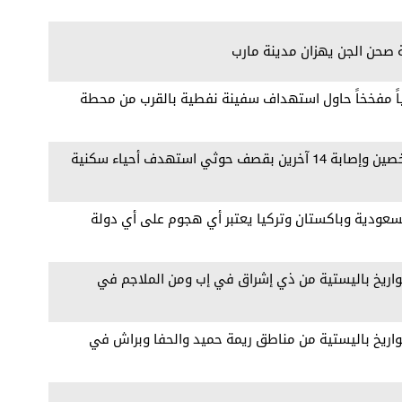
ة صحن الجن يهزان مدينة مارب
ثياً مفخخاً حاول استهداف سفينة نفطية بالقرب من محطة
وزير الصحة قاسم بحيبح: مقتل شخصين وإصابة 14 آخرين بقصف حوثي استهدف أحياء سكنية
سعودية وباكستان وتركيا يعتبر ‏أي هجوم على أي دولة
اريخ باليستية من ذي إشراق في إب ومن الملاجم في
اريخ باليستية من مناطق ريمة حميد والحفا وبراش في