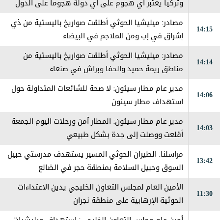
وتركيا يعتبر ‏أي هجوم على أي دولة هجوماً على الدول
الثلاث
مصادر: ميليشيا الحوثي أطلقت صواريخ باليستية من ذي
14:15
إشراق في إب ومن الملاجم في البيضاء
مصادر: ميليشيا الحوثي أطلقت صواريخ باليستية من
14:14
مناطق ريمة حميد والحفا وبراش في صنعاء
مدير عام مطار سيئون: لا صحة للشائعات المتداولة حول
14:06
استهداف مطار سيئون
مدير عام مطار سيئون: المطار آمن ورحلات اليوم الجمعة
14:03
أقلعت ووصلت إلى جدة بشكل طبيعي
مراسلنا: الطيران الحوثي المسير يستهدف مدرستي حبيل
13:42
السوق وحبيل السلامة بمنطقة حجر في الضالع
الأمين العام لمجلس التعاون الخليجي يدين الاعتداءات
11:30
الحوثية الإرهابية على منطقة نجران