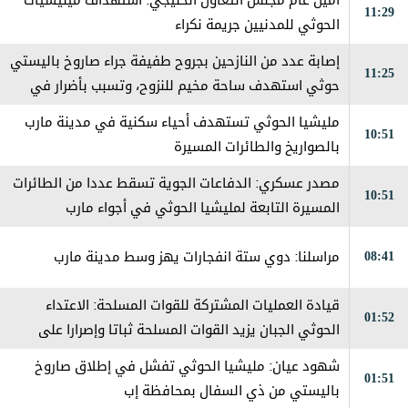
أمين عام مجلس التعاون الخليجي: استهداف ميليشيات
11:29
الحوثي للمدنيين جريمة نكراء
إصابة عدد من النازحين بجروح طفيفة جراء صاروخ باليستي
11:25
حوثي استهدف ساحة مخيم للنزوح، وتسبب بأضرار في
الخيام والممتلكات
مليشيا الحوثي تستهدف أحياء سكنية في مدينة مارب
10:51
بالصواريخ والطائرات المسيرة
مصدر عسكري: الدفاعات الجوية تسقط عددا من الطائرات
10:51
المسيرة التابعة لمليشيا الحوثي في أجواء مارب
08:41
مراسلنا: دوي ستة انفجارات يهز وسط مدينة مارب
قيادة العمليات المشتركة للقوات المسلحة: الاعتداء
01:52
الحوثي الجبان يزيد القوات المسلحة ثباتا وإصرارا على
استعادة مؤسسات الدولة
شهود عيان: ‏مليشيا الحوثي تفشل في إطلاق صاروخ
01:51
باليستي من ذي السفال بمحافظة إب