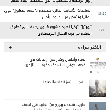
إيران مرتبطة بالاحتجاجات التي شهدتها البلاد مطلع
العام
السلطات الألمانية: طائرة تصطدم بـ"جسم مجهول" فوق
13:10
ألمانيا وتتمكن من الهبوط بأمان
"رويترز": تركيا تطرح مشروع قانون يهدف إلى تحقيق
13:10
السلام مع حزب العمال الكردستاني
الأكثر قراءة
نساء وأطفال وكبار سن.. إصابات في
قصف حوثي استهدف مخيمات النازحين
بمارب
انفجارات تهز العاصمة صنعاء
مارب.. شهداء وجرح من الجنود في قصف