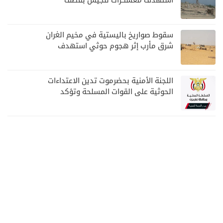
استهدف معسكرات للجيش بقصف
لمليشيا الحوثي
سقوط صواريخ باليستية في مخيم الغران
شرق مأرب إثر هجوم حوثي استهدف
الرويك
اللجنة الأمنية بحضرموت تدين الاعتداءات
الحوثية على القوات المسلحة وتؤكد
مواصلة المهام الأمنية والعسكرية