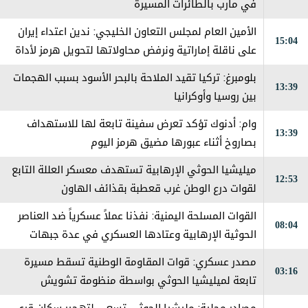
في مارب بالطائرات المسيرة
الأمين العام لمجلس التعاون الخليجي: ندين اعتداء إيران
15:04
على ناقلة إماراتية ونرفض محاولاتها لتحويل هرمز لأداة
ضغط
بلومبرغ: تركيا تقيد الملاحة بالبحر الأسود بسبب الهجمات
13:39
بين روسيا وأوكرانيا
وام: أدنوك تؤكد تعرض سفينة تابعة لها للاستهداف
13:39
بصاروخ أثناء عبورها مضيق هرمز اليوم
ميليشيا الحوثي الإرهابية تستهدف معسكر العللة التابع
12:53
لقوات درع الوطن غرب قعطبة بقذائف الهاون
القوات المسلحة اليمنية: نفذنا عملاً عسكرياً ضد العناصر
08:04
الحوثية الإرهابية وعتادها العسكري في عدة جبهات
ومحاور على طول خطوط التماس
مصدر عسكري: قوات المقاومة الوطنية تسقط مسيرة
03:16
تابعة لميليشيا الحوثي بواسطة منظومة تشويش
إلكتروني جنوب الحديدة