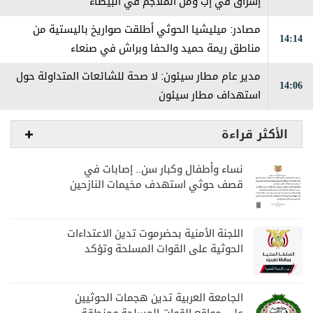
إشراق في إب ومن الملاجم في البيضاء
مصادر: ميليشيا الحوثي أطلقت صواريخ باليستية من
14:14
مناطق ريمة حميد والحفا وبراش في صنعاء
مدير عام مطار سيئون: لا صحة للشائعات المتداولة حول
14:06
استهداف مطار سيئون
الأكثر قراءة
نساء وأطفال وكبار سن.. إصابات في
قصف حوثي استهدف مخيمات النازحين
بمارب
اللجنة الأمنية بحضرموت تدين الاعتداءات
الحوثية على القوات المسلحة وتؤكد
مواصلة المهام الأمنية والعسكرية
الجامعة العربية تدين هجمات الحوثيين