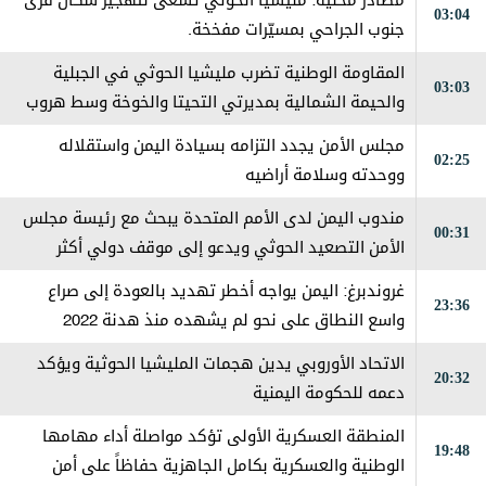
مصادر محلية: مليشيا الحوثي تسعى لتهجير سكان قرى
03:04
جنوب الجراحي بمسيّرات مفخخة.
المقاومة الوطنية تضرب مليشيا الحوثي في الجبلية
03:03
والحيمة الشمالية بمديرتي التحيتا والخوخة وسط هروب
جماعي من قبل العناصر الإرهابية
مجلس الأمن يجدد التزامه بسيادة اليمن واستقلاله
02:25
ووحدته وسلامة أراضيه
مندوب اليمن لدى الأمم المتحدة يبحث مع رئيسة مجلس
00:31
الأمن التصعيد الحوثي ويدعو إلى موقف دولي أكثر
حزماً
غروندبرغ: اليمن يواجه أخطر تهديد بالعودة إلى صراع
23:36
واسع النطاق على نحو لم يشهده منذ هدنة 2022
الاتحاد الأوروبي يدين هجمات المليشيا الحوثية ويؤكد
20:32
دعمه للحكومة اليمنية
المنطقة العسكرية الأولى تؤكد مواصلة أداء مهامها
19:48
الوطنية والعسكرية بكامل الجاهزية حفاظاً على أمن