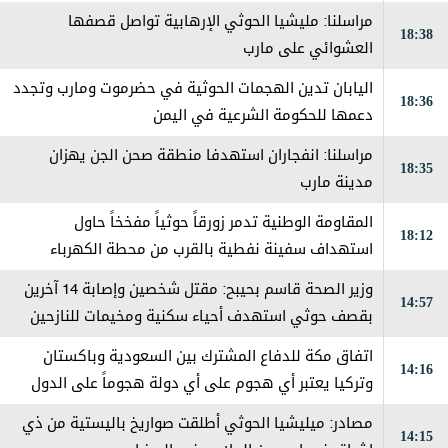
حضرموت
مراسلنا: مليشيا الحوثي الإرهابية تواصل قصفها
18:38
العشوائي على مارب
اليابان تدين الهجمات الحوثية في حضرموت ومارب وتجدد
18:36
دعمها للحكومة الشرعية في اليمن
مراسلنا: انفجاران استهدفا منطقة صحن الجن يهزان
18:35
مدينة مارب
المقاومة الوطنية تدمر زورقاً حوثياً مفخخاً حاول
18:12
استهداف سفينة نفطية بالقرب من محطة الكهرباء
بالمخا
وزير الصحة قاسم بحيبح: مقتل شخصين وإصابة 14 آخرين
14:57
بقصف حوثي استهدف أحياء سكنية ومخيمات للنازحين
في مارب
اتفاق مكة للدفاع المشترك بين السعودية وباكستان
14:16
وتركيا يعتبر ‏أي هجوم على أي دولة هجوماً على الدول
الثلاث
مصادر: ميليشيا الحوثي أطلقت صواريخ باليستية من ذي
14:15