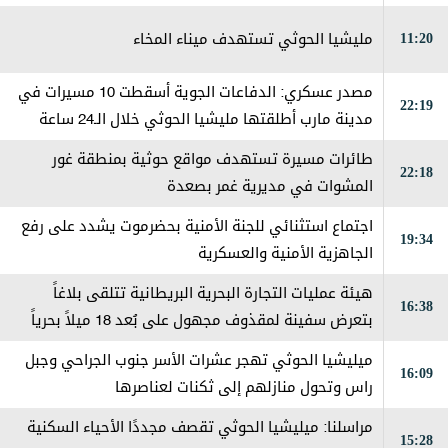
11:20
مليشيا الحوثي تستهدف ميناء المخاء
مصدر عسكري: الدفاعات الجوية أسقطت 10 مسيرات في
22:19
مدينة مارب أطلقتها مليشيا الحوثي خلال الـ24 ساعة
الماضية
طائرات مسيرة تستهدف مواقع حوثية بمنطقة غور
22:18
المشوات في مديرية غمر بصعدة
اجتماع استثنائي للجنة الأمنية بحضرموت يشدد على رفع
19:34
الجاهزية الأمنية والعسكرية
هيئة عمليات التجارة البحرية البريطانية تتلقى بلاغاً
16:38
بتعرض سفينة لمقذوف مجهول على بُعد 18 ميلاً بحرياً
شرقي مدينة خصب في سلطنة عمان، مما أدى إلى اندلاع
ميليشيا الحوثي تهجر عشرات الأسر جنوب الجراحي وجبل
16:09
حريق على متنها وتم إخماده
راس وتحول منازلهم إلى ثكنات لعناصرها
مراسلنا: ميليشيا الحوثي تقصف مجددًا الأحياء السكنية
15:28