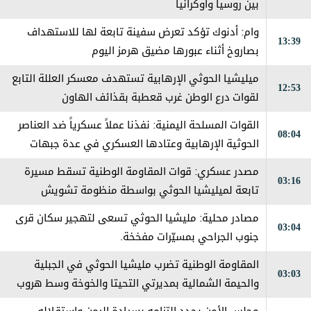
بين روسيا وأوكرانيا
وام: أدنوك تؤكد تعرض سفينة تابعة لها للاستهداف
13:39
بصاروخ أثناء عبورها مضيق هرمز اليوم
ميليشيا الحوثي الإرهابية تستهدف معسكر العللة التابع
12:53
لقوات درع الوطن غرب قعطبة بقذائف الهاون
القوات المسلحة اليمنية: نفذنا عملاً عسكرياً ضد العناصر
08:04
الحوثية الإرهابية وعتادها العسكري في عدة جبهات
ومحاور على طول خطوط التماس
مصدر عسكري: قوات المقاومة الوطنية تسقط مسيرة
03:16
تابعة لميليشيا الحوثي بواسطة منظومة تشويش
إلكتروني جنوب الحديدة
مصادر محلية: مليشيا الحوثي تسعى لتهجير سكان قرى
03:04
جنوب الجراحي بمسيّرات مفخخة.
المقاومة الوطنية تضرب مليشيا الحوثي في الجبلية
03:03
والحيمة الشمالية بمديرتي التحيتا والخوخة وسط هروب
جماعي من قبل العناصر الإرهابية