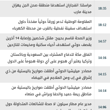
مراسلنا: انفجاران استهدفا منطقة صحن الجن يهزان
18:35
مدينة مارب
المقاومة الوطنية تدمر زورقاً حوثياً مفخخاً حاول
18:12
استهداف سفينة نفطية بالقرب من محطة الكهرباء
بالمخا
وزير الصحة قاسم بحيبح: مقتل شخصين وإصابة 14 آخرين
14:57
بقصف حوثي استهدف أحياء سكنية ومخيمات للنازحين
في مارب
اتفاق مكة للدفاع المشترك بين السعودية وباكستان
14:16
وتركيا يعتبر ‏أي هجوم على أي دولة هجوماً على الدول
الثلاث
مصادر: ميليشيا الحوثي أطلقت صواريخ باليستية من ذي
14:15
إشراق في إب ومن الملاجم في البيضاء
مصادر: ميليشيا الحوثي أطلقت صواريخ باليستية من
14:14
مناطق ريمة حميد والحفا وبراش في صنعاء
مدير عام مطار سيئون: لا صحة للشائعات المتداولة حول
14:06