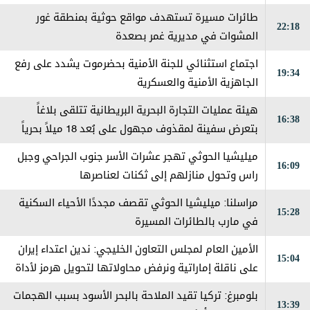
الماضية
طائرات مسيرة تستهدف مواقع حوثية بمنطقة غور
22:18
المشوات في مديرية غمر بصعدة
اجتماع استثنائي للجنة الأمنية بحضرموت يشدد على رفع
19:34
الجاهزية الأمنية والعسكرية
هيئة عمليات التجارة البحرية البريطانية تتلقى بلاغاً
16:38
بتعرض سفينة لمقذوف مجهول على بُعد 18 ميلاً بحرياً
شرقي مدينة خصب في سلطنة عمان، مما أدى إلى اندلاع
ميليشيا الحوثي تهجر عشرات الأسر جنوب الجراحي وجبل
16:09
حريق على متنها وتم إخماده
راس وتحول منازلهم إلى ثكنات لعناصرها
مراسلنا: ميليشيا الحوثي تقصف مجددًا الأحياء السكنية
15:28
في مارب بالطائرات المسيرة
الأمين العام لمجلس التعاون الخليجي: ندين اعتداء إيران
15:04
على ناقلة إماراتية ونرفض محاولاتها لتحويل هرمز لأداة
ضغط
بلومبرغ: تركيا تقيد الملاحة بالبحر الأسود بسبب الهجمات
13:39