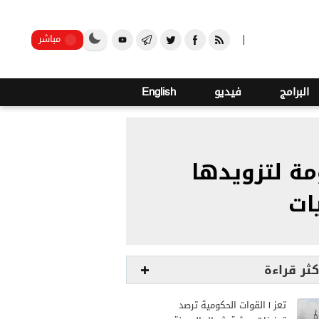
o
21
صنعاء
مباشر
البرامج
فيديو
English
ة لتزويدها
ات
كثر قراءة
تعز | القوات الحكومية ترصد