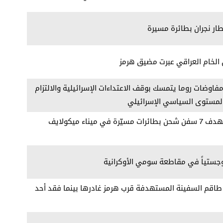
ر نجران بطائرة مسيرة
ل الخام العراقي عبرت مضيق هرمز
 مفاوضات روما يتمسك بوقف الاعتداءات الإسرائيلية والالتزام
 المستوى السياسي الإسرائيلي
إعلام روسي: القوات الروسية تستهدف 7 سفن شحن بطائرات مسيّرة في ميناء ميكولايف
لوجستياً في مقاطعة سومي الأوكرانية
ة: طاقم السفينة المستهدفة قرب هرمز غادرها بينما فقد أحد