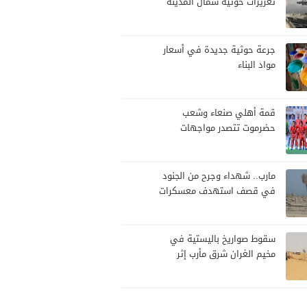
تعزيزات حوثية شمال المدينة
وترفع جاهزيتها لمواجهة أي
تصعيد
جرعة حوثية جديدة في أسعار
مواد البناء
قمة أهلي صنعاء وشعب
حضرموت تتصدر مواجهات
الجولة العاشرة من الدوري
اليمني
مارب.. شهداء وجرح من الجنود
في قصف استهدف معسكرات
للجيش بقصف لمليشيا الحوثي
سقوط صواريخ باليستية في
مخيم الغران شرق مأرب إثر
هجوم حوثي استهدف الرويك