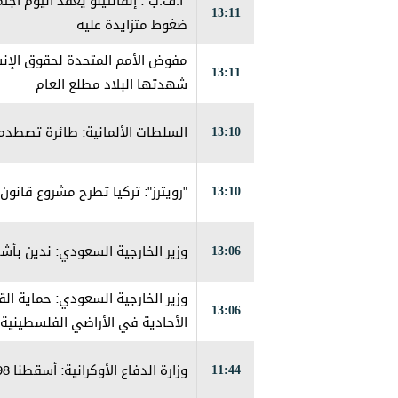
"أ.ف.ب": إنفانتينو يعقد اليوم اج
13:11
ضغوط متزايدة عليه
13:11
شهدتها البلاد مطلع العام
13:10
السلطات الألمانية: طائرة تصطدم
13:10
"رويترز": تركيا تطرح مشروع قانو
13:06
وزير الخارجية السعودي: ندين بأشد
وزير الخارجية السعودي: حماية ال
13:06
الأحادية في الأراضي الفلسطينية 
11:44
وزارة الدفاع الأوكرانية: أسقطنا 98 طائرة مسيرة روسية خلال ساعات الليل