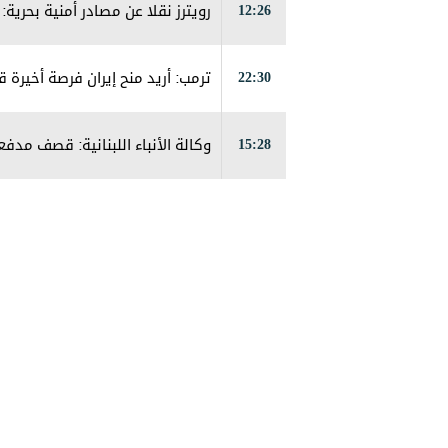
12:26
رويترز نقلا عن مصادر أمنية بحر
22:30
ترمب: أريد منح إيران فرصة أخيرة ق
15:28
وكالة الأنباء اللبنانية: قصف مد