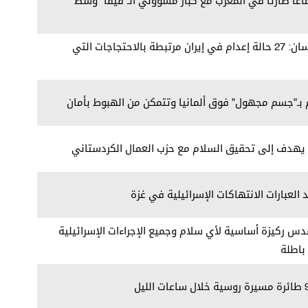
تماعا طارئا في المغرب مع كبار مسؤولي الـ"فيفا" وسط
مفوض الأمم المتحدة لحقوق الإنسان: 27 حالة إعدام في إيران مرتبطة بالاحتجاجات التي
 بـ"جسم مجهول" فوق ألمانيا وتتمكن من الهبوط بأمان
ن يهدف إلى تحقيق السلام مع حزب العمال الكردستاني
 العبارات الانتهاكات الإسرائيلية في غزة
قدس ركيزة أساسية لأي سلام وجميع الإجراءات الإسرائيلية
باطلة