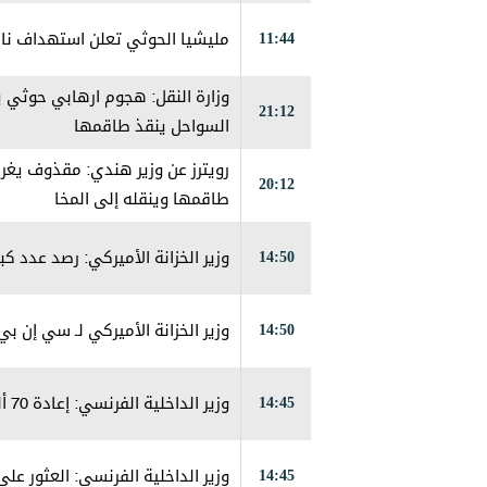
11:44
مليشيا الحوثي تعلن استهداف ناقل
وزارة النقل: هجوم ارهابي حوثي 
21:12
السواحل ينقذ طاقمها
رويترز عن وزير هندي: مقذوف يغرق
20:12
طاقمها وينقله إلى المخا
14:50
وزير الخزانة الأميركي: رصد عدد 
14:50
وزير الخزانة الأميركي لـ سي إن ب
14:45
وزير الداخلية الفرنسي: إعادة 70 ألف شخص إلى المغرب بعد عبور المهاجرين إلى سبتة
14:45
وزير الداخلية الفرنسي: العثور على 75 جثة بعد عبور المهاجرين الأسبوع الماضي إلى س