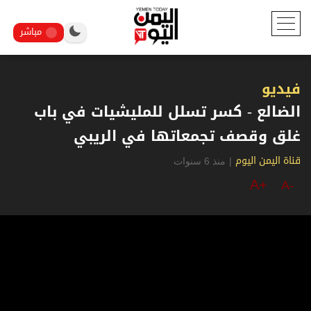
مباشر
فيديو
الضالع - كسر تسلل للمليشيات في باب
غلق وقصف تجمعاتها في الريبي
|
منذ 6 سنوات
قناة اليمن اليوم
A+
A-