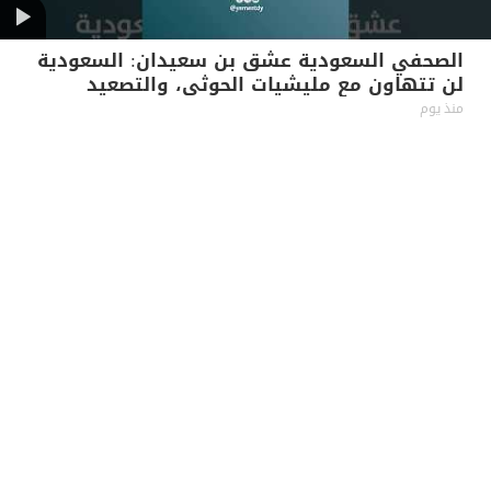
الصحفي السعودية عشق بن سعيدان: السعودية
لن تتهاون مع مليشيات الحوثي، والتصعيد
بالتصعيد
منذ يوم