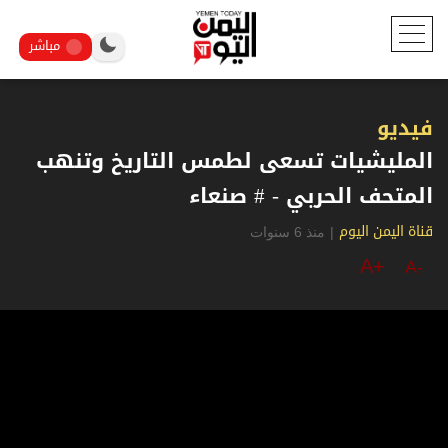
مباشر
فيديو
المليشيات تسعى لطمس التاريخ وتنهب
المتحف الحربي - # صنعاء
|
منذ 6 سنوات
قناة اليمن اليوم
A+
A-