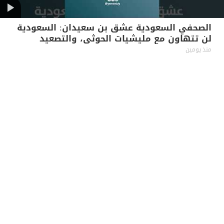
الصحفي السعودية عشق بن سعيدان: السعودية
لن تتهاون مع مليشيات الحوثي، والتصعيد
بالتصعيد
منذ يومين