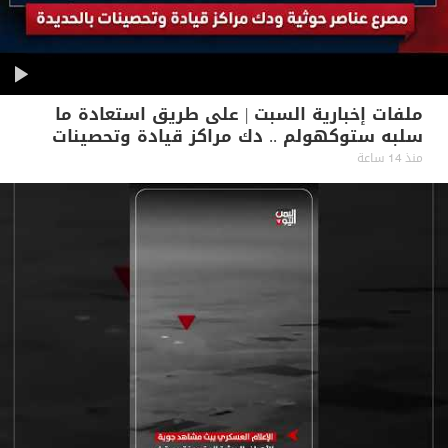
ملفات إخبارية السبت | على طريق استعادة ما
سلبه ستوكهولم .. دك مراكز قيادة وتحصينات
حوثية بالحديدة
منذ 14 ساعة