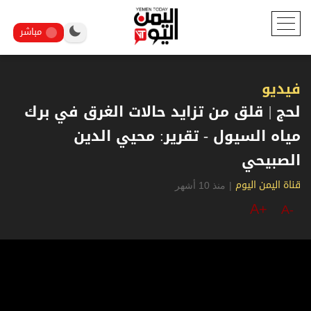
مباشر
فيديو
لحج | قلق من تزايد حالات الغرق في برك
مياه السيول - تقرير: محيي الدين
الصبيحي
|
منذ 10 أشهر
قناة اليمن اليوم
A+
A-