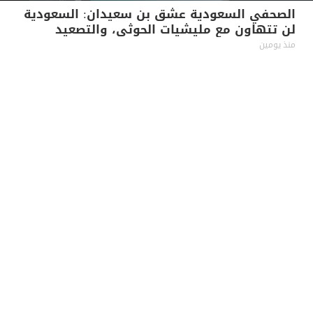
الصحفي السعودية عشق بن سعيدان: السعودية
لن تتهاون مع مليشيات الحوثي، والتصعيد
بالتصعيد
منذ يومين