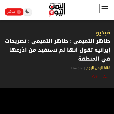
مباشر
فيديو
طاهر التميمي : طاهر التميمي : تصريحات
إيرانية تقول انها لم تستفيد من اذرعها
في المنطقة
|
منذ سنة
قناة اليمن اليوم
A+
A-