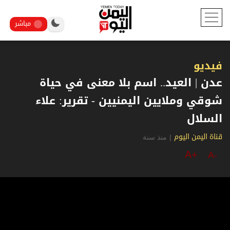
مباشر
فيديو
عدن | العيد.. اسم بلا معنى في حياة
شوقي وملايين اليمنيين - تقرير: علاء
السلال
|
منذ سنة
قناة اليمن اليوم
A+
A-