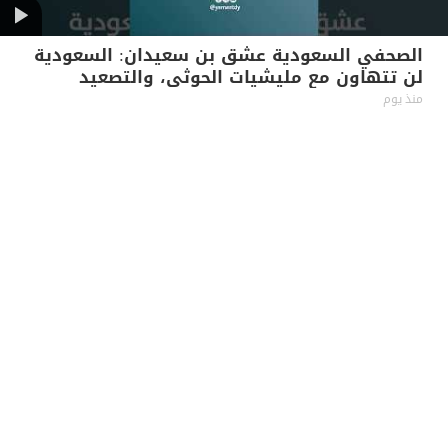
الصحفي السعودية عشق بن سعيدان: السعودية
لن تتهاون مع مليشيات الحوثي، والتصعيد
بالتصعيد
منذ يوم