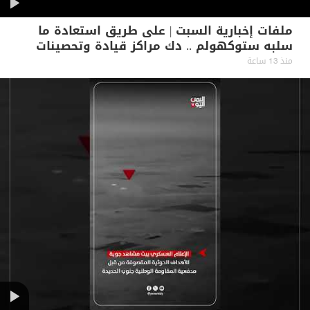
ملفات إخبارية السبت | على طريق استعادة ما
سلبه ستوكهولم .. دك مراكز قيادة وتحصينات
حوثية بالحديدة
منذ 13 ساعة