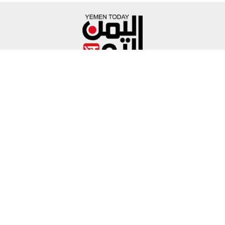
محلي
عربي ودولي
اقتصاد
رياضة
تكنولوجيا
منوعات
فيديو
English