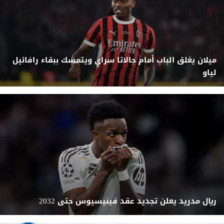
ميلان يغلق الباب أمام جالاتا سراي ويتمسك ببقاء رافائيل
لياو
ريال مدريد يعلن تجديد عقد فينيسيوس حتى 2032