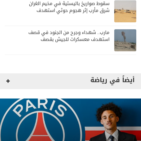
سقوط صواريخ باليستية في مخيم الغران
شرق مأرب إثر هجوم حوثي استهدف
الرويك
مارب.. شهداء وجرح من الجنود في قصف
استهدف معسكرات للجيش بقصف
لمليشيا الحوثي
أيضاً في رياضة