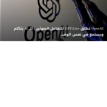
OpenAI تطلق GPT-Live للتفاعل الصوتي ..الـ Ai يتكلم
ويستمع في نفس الوقت