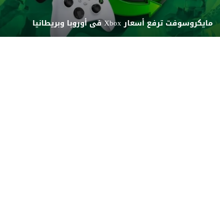
مايكروسوفت ترفع أسعار Xbox فى أوروبا وبريطانيا