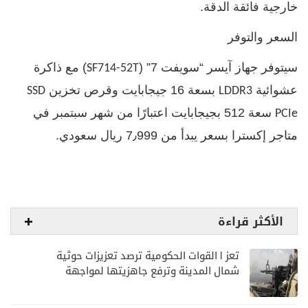
خارجية فائقة الدقة.
السعر والتوفر
سيتوفر جهاز آيسر “سويفت 7” (
) مع ذاكرة
SF714-52T
عشوائية
بسعة 16 جيجابايت وقرص تخزين
SSD
LDDR3
سعة 512 بجيجابايت اعتبارًا من شهر سبتمبر في
PCIe
متاجر إكسترا بسعر يبدأ من 7٫999 ريال سعودي.
الأكثر قراءة
تعز | القوات الحكومية ترصد تعزيزات حوثية
شمال المدينة وترفع جاهزيتها لمواجهة
أي تصعيد