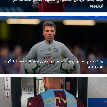
تريزيجيه
زولا ينضم لمشروع مانشيني ورانييري لإستعادة مجد الكرة
الإيطالية