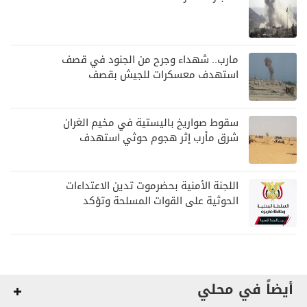
مارب.. شهداء وجرح من الجنود في قصف
استهدف معسكرات للجيش بقصف
لمليشيا الحوثي
سقوط صواريخ باليستية في مخيم الغران
شرق مأرب إثر هجوم حوثي استهدف
الرويك
اللجنة الأمنية بحضرموت تدين الاعتداءات
الحوثية على القوات المسلحة وتؤكد
مواصلة المهام الأمنية والعسكرية
أيضاً في محلي