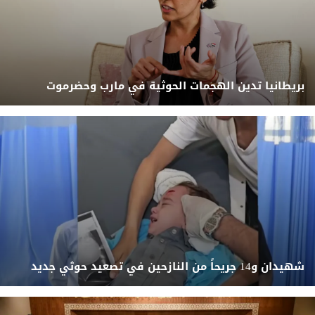
بريطانيا تدين الهجمات الحوثية في مارب وحضرموت
شهيدان و14 جريحاً من النازحين في تصعيد حوثي جديد