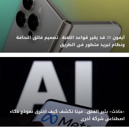
آيفون 20 قد يغير قواعد اللعبة.. تصميم فائق النحافة
ونظام تبريد متطور فى الطريق
«حادث» يثير القلق.. ميتا تكشف كيف اخترق نموذج ذكاء
اصطناعى شركة أخرى