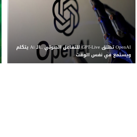
OpenAI تطلق GPT-Live للتفاعل الصوتي ..الـ Ai يتكلم
ويستمع في نفس الوقت