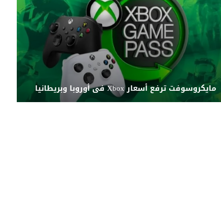
مايكروسوفت ترفع أسعار Xbox فى أوروبا وبريطانيا