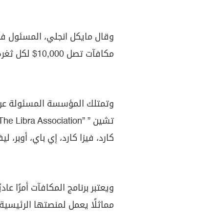
وقال مايكل انجلي، المسئول ف
مكافآت تصل 10,000$ لكل ثغرة يتم تقديم تقرير حولها.”
وتمتلك المؤسسة المسئولة عن عم
تشين ”
The Libra Association”
كارد، فيزا كارد، إي باي، أوبر،
ويعتبر برنامج المكافآت أمرًا عا
مماثلًا يعمل لمنصتها الرئيسية