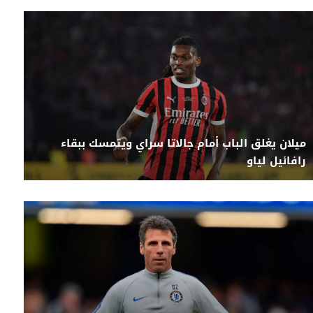
ميلان يغلق الباب أمام جالاتا سراي ويتمسك ببقاء
رافائيل لياو