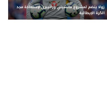
زولا ينضم لمشروع مانشيني ورانييري لإستعادة مجد
الكرة الإيطالية