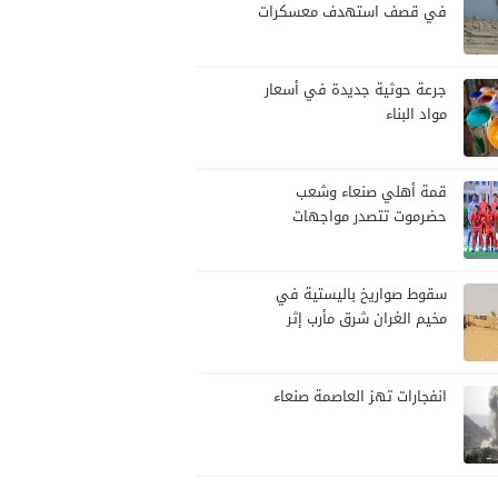
في قصف استهدف معسكرات
للجيش بقصف لمليشيا الحوثي
جرعة حوثية جديدة في أسعار
مواد البناء
قمة أهلي صنعاء وشعب
حضرموت تتصدر مواجهات
الجولة العاشرة من الدوري
اليمني
سقوط صواريخ باليستية في
مخيم الغران شرق مأرب إثر
هجوم حوثي استهدف الرويك
انفجارات تهز العاصمة صنعاء